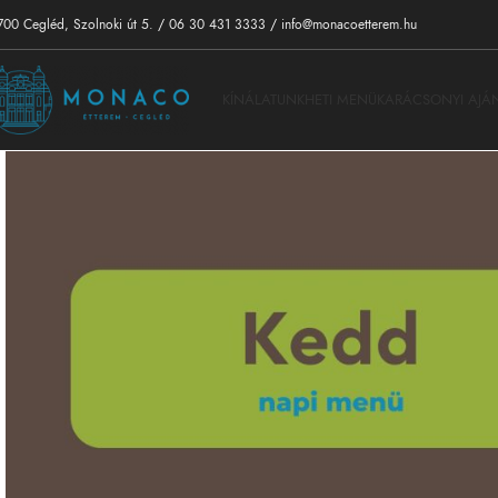
700 Cegléd, Szolnoki út 5.
/
06 30 431 3333
/
info@monacoetterem.hu
KÍNÁLATUNK
HETI MENÜ
KARÁCSONYI AJÁ