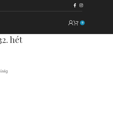
0
2. hét
yúság