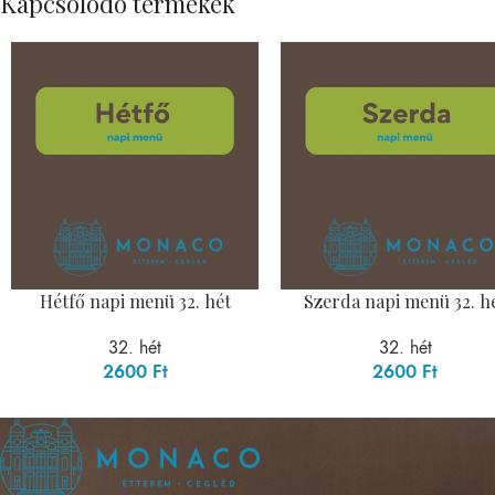
Kapcsolódó termékek
Hétfő napi menü 32. hét
Szerda napi menü 32. h
32. hét
32. hét
2600
Ft
2600
Ft