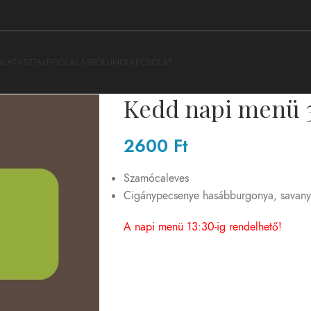
NLAT
ASZTALFOGLALÁS
RÓLUNK
KAPCSOLAT
Kedd napi menü 3
2600
Ft
Szamócaleves
Cigánypecsenye hasábburgonya, savan
A napi menü 13:30-ig rendelhető!