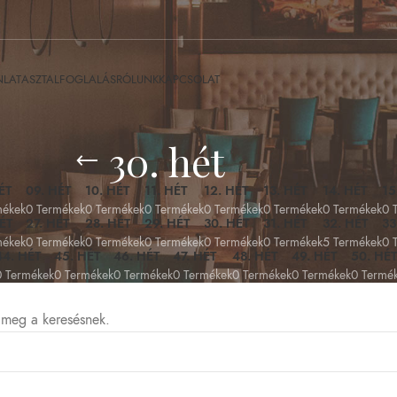
NLAT
ASZTALFOGLALÁS
RÓLUNK
KAPCSOLAT
30. hét
ÉT
09. HÉT
10. HÉT
11. HÉT
12. HÉT
13. HÉT
14. HÉT
15
mékek
0 Termékek
0 Termékek
0 Termékek
0 Termékek
0 Termékek
0 Termékek
0 
ÉT
27. HÉT
28. HÉT
29. HÉT
30. HÉT
31. HÉT
32. HÉT
33
mékek
0 Termékek
0 Termékek
0 Termékek
0 Termékek
0 Termékek
5 Termékek
0 
44. HÉT
45. HÉT
46. HÉT
47. HÉT
48. HÉT
49. HÉT
50. HÉT
0 Termékek
0 Termékek
0 Termékek
0 Termékek
0 Termékek
0 Termékek
0 Termé
t meg a keresésnek.