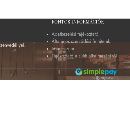
FONTOS INFORMÁCIÓK
Adatkezelési tájékoztató
Általános szerződési feltételek
szenvedéllyel.
Impresszum
Tájékoztató a sütik alkalmazásáról