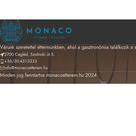
Várunk szeretettel éttermünkben, ahol a gasztronómia találkozik a 
2700 Cegléd, Szolnoki út 5.
+36/30-431-3333
info@monacoetterem.hu
Minden jog fenntartva monacoetterem.hu 2024