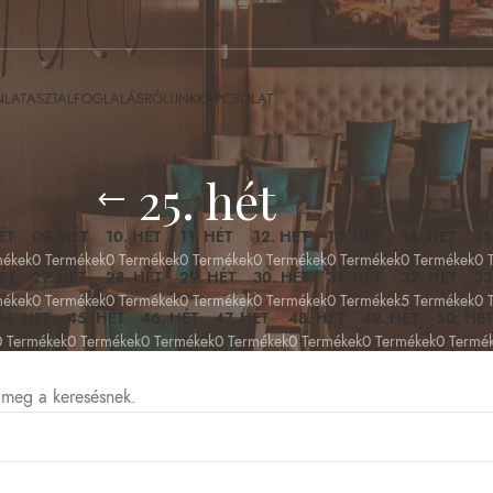
NLAT
ASZTALFOGLALÁS
RÓLUNK
KAPCSOLAT
25. hét
ÉT
09. HÉT
10. HÉT
11. HÉT
12. HÉT
13. HÉT
14. HÉT
15
mékek
0 Termékek
0 Termékek
0 Termékek
0 Termékek
0 Termékek
0 Termékek
0 
ÉT
27. HÉT
28. HÉT
29. HÉT
30. HÉT
31. HÉT
32. HÉT
33
mékek
0 Termékek
0 Termékek
0 Termékek
0 Termékek
0 Termékek
5 Termékek
0 
44. HÉT
45. HÉT
46. HÉT
47. HÉT
48. HÉT
49. HÉT
50. HÉT
0 Termékek
0 Termékek
0 Termékek
0 Termékek
0 Termékek
0 Termékek
0 Termé
t meg a keresésnek.