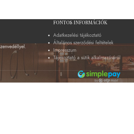
FONTOS INFORMÁCIÓK
Adatkezelési tájékoztató
Általános szerződési feltételek
szenvedéllyel.
Impresszum
Tájékoztató a sütik alkalmazásáról