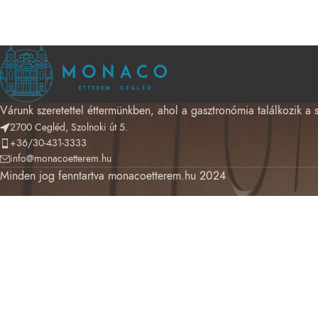
Várunk szeretettel éttermünkben, ahol a gasztronómia találkozik a 
2700 Cegléd, Szolnoki út 5.
+36/30-431-3333
info@monacoetterem.hu
Minden jog fenntartva monacoetterem.hu 2024